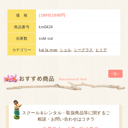
(1800)1980円
価 格
商品番号
km0424
在庫数
sold out
カテゴリー
kai la moe
,
シェル
,
シーグラス
,
ヒトデ
一覧へ
スクール＆レンタル・取扱商品等に関するご
相談・お問い合わせはコチラ