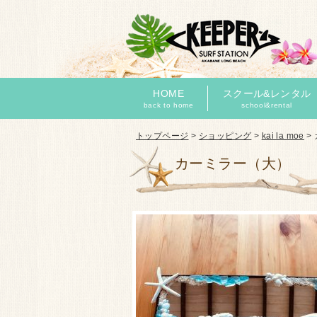
HOME
スクール&レンタル
back to home
school&rental
トップページ
>
ショッピング
>
kai la moe
>
カーミラー（大）