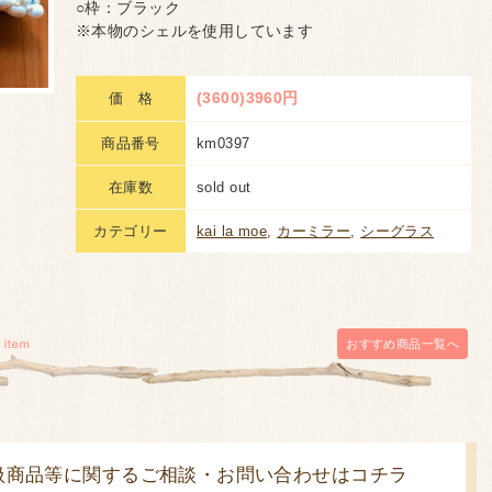
○枠：ブラック
※本物のシェルを使用しています
(3600)3960円
価 格
商品番号
km0397
在庫数
sold out
カテゴリー
kai la moe
,
カーミラー
,
シーグラス
おすすめ商品
一覧へ
扱商品等に関するご相談・お問い合わせはコチラ