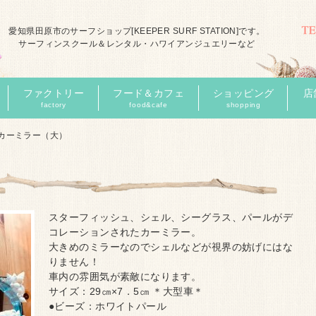
愛知県田原市のサーフショップ[KEEPER SURF STATION]です。
サーフィンスクール＆レンタル・ハワイアンジュエリーなど
ファクトリー
フード＆カフェ
ショッピング
店
factory
food&cafe
shopping
カーミラー（大）
スターフィッシュ、シェル、シーグラス、パールがデ
コレーションされたカーミラー。
大きめのミラーなのでシェルなどが視界の妨げにはな
りません！
車内の雰囲気が素敵になります。
サイズ：29㎝×7．5㎝ ＊大型車＊
●ビーズ：ホワイトパール