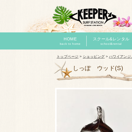
HOME
スクール&レンタル
back to home
school&rental
トップページ
>
ショッピング
>
ハワイアンジ
しっぽ ウッド(S)