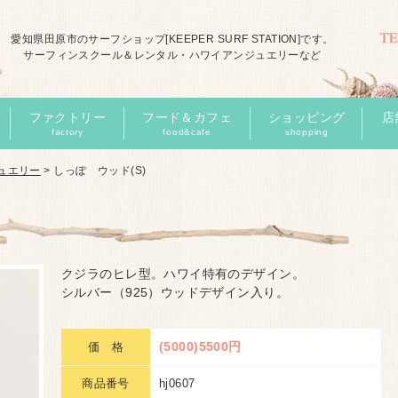
愛知県田原市のサーフショップ[KEEPER SURF STATION]です。
サーフィンスクール＆レンタル・ハワイアンジュエリーなど
ファクトリー
フード＆カフェ
ショッピング
店
factory
food&cafe
shopping
ュエリー
>
しっぽ ウッド(S)
クジラのヒレ型。ハワイ特有のデザイン。
シルバー（925）ウッドデザイン入り。
(5000)5500円
価 格
商品番号
hj0607