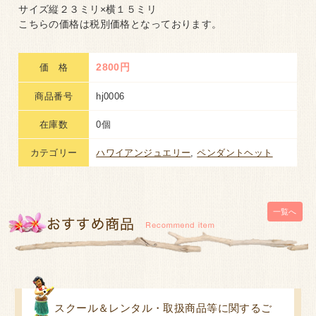
サイズ縦２３ミリ×横１５ミリ
こちらの価格は税別価格となっております。
2800円
価 格
商品番号
hj0006
在庫数
0個
カテゴリー
ハワイアンジュエリー
,
ペンダントヘット
一覧へ
スクール＆レンタル・取扱商品等に関するご