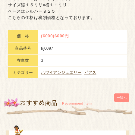
サイズ縦１５ミリ×横１１ミリ
ベースはシルバー９２５
こちらの価格は税別価格となっております。
(6000)6600円
価 格
商品番号
hj0097
在庫数
3
カテゴリー
ハワイアンジュエリー
,
ピアス
一覧へ