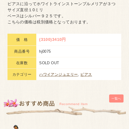
ピアスに沿ってホワイトラインストーンプルメリアが３つ
サイズ直径１0ミリ
ベースはシルバー９２５です。
こちらの価格は税別価格となっております。
(3100)3410円
価 格
商品番号
hj0075
在庫数
SOLD OUT
カテゴリー
ハワイアンジュエリー
,
ピアス
一覧へ