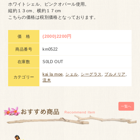
ホワイトシェル、ピンクオパール使用。
縦約１３cm、横約１７cm
こちらの価格は税別価格となっております。
(2000)2200円
価 格
商品番号
km0522
在庫数
S0LD OUT
kai la moe
,
シェル
,
シーグラス
,
プルメリア
,
カテゴリー
流木
一覧へ