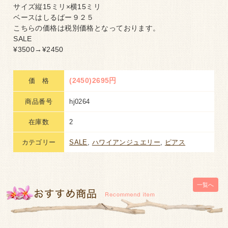
サイズ縦15ミリ×横15ミリ
ベースはしるばー９２５
こちらの価格は税別価格となっております。
SALE
¥3500→¥2450
(2450)2695円
価 格
商品番号
hj0264
在庫数
2
カテゴリー
SALE
,
ハワイアンジュエリー
,
ピアス
一覧へ