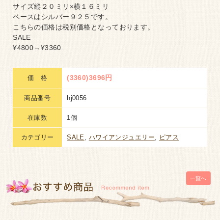
サイズ縦２０ミリ×横１６ミリ
ベースはシルバー９２５です。
こちらの価格は税別価格となっております。
SALE
¥4800→¥3360
(3360)3696円
価 格
商品番号
hj0056
在庫数
1個
カテゴリー
SALE
,
ハワイアンジュエリー
,
ピアス
一覧へ