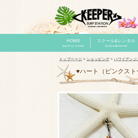
HOME
スクール&レンタル
back to home
school&rental
トップページ
>
ショッピング
>
ハワイアンジ
♥ハート（ピンクスト