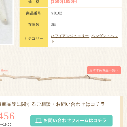
(1500)1650円
価 格
商品番号
hj0102
在庫数
3個
ハワイアンジュエリー
,
ペンダントヘッ
カテゴリー
ト
おすすめ商品
一覧へ
扱商品等に関するご相談・お問い合わせはコチラ
456
〜19:00