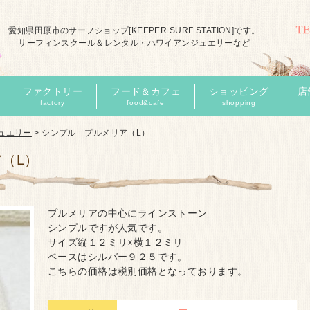
愛知県田原市のサーフショップ[KEEPER SURF STATION]です。
サーフィンスクール＆レンタル・ハワイアンジュエリーなど
ファクトリー
フード＆カフェ
ショッピング
店
factory
food&cafe
shopping
ュエリー
>
シンプル プルメリア（L）
（L）
プルメリアの中心にラインストーン
シンプルですが人気です。
サイズ縦１２ミリ×横１２ミリ
ベースはシルバー９２５です。
こちらの価格は税別価格となっております。