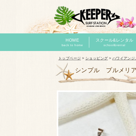
HOME
スクール&レンタル
back to home
school&rental
トップページ
>
ショッピング
>
ハワイアンジ
シンプル プルメリア