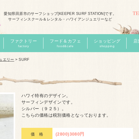
愛知県田原市のサーフショップ[KEEPER SURF STATION]です。
サーフィンスクール＆レンタル・ハワイアンジュエリーなど
ファクトリー
フード＆カフェ
ショッピング
店
factory
food&cafe
shopping
ュエリー
>
SURF
ハワイ特有のデザイン。
サーフィンデザインです。
シルバー（９２５）。
こちらの価格は税別価格となっております。
(2800)3080円
価 格