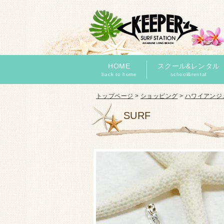
HOME
スクール&レンタル
back to home
school&rental
トップページ
>
ショッピング
>
ハワイアンジ
SURF