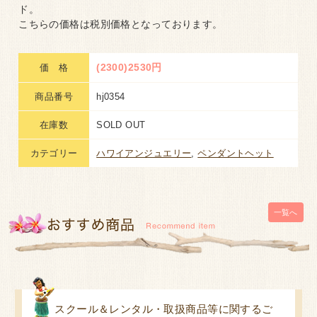
ド。
こちらの価格は税別価格となっております。
(2300)2530円
価 格
商品番号
hj0354
在庫数
SOLD OUT
カテゴリー
ハワイアンジュエリー
,
ペンダントヘット
一覧へ
スクール＆レンタル・取扱商品等に関するご