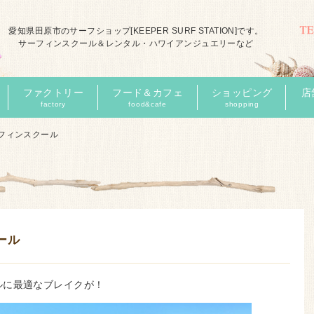
愛知県田原市のサーフショップ[KEEPER SURF STATION]です。
サーフィンスクール＆レンタル・ハワイアンジュエリーなど
ファクトリー
フード＆カフェ
ショッピング
店
factory
food&cafe
shopping
フィンスクール
ール
ルに最適なブレイクが！