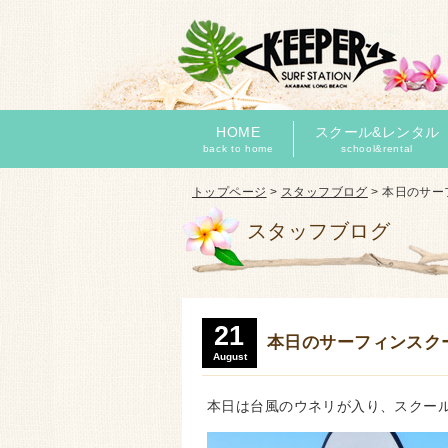
HOME
スクール&レンタル
back to home
school&rental
トップページ
>
スタッフブログ
>
本日のサー
スタッフブログ
21
本日のサーフィンスク
August
本日は台風のウネリが入り、スクー