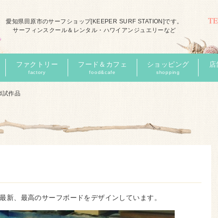
愛知県田原市のサーフショップ[KEEPER SURF STATION]です。
サーフィンスクール＆レンタル・ハワイアンジュエリーなど
ファクトリー
フード＆カフェ
ショッピング
店
factory
food&cafe
shopping
ard試作品
い求め、最新、最高のサーフボードをデザインしています。