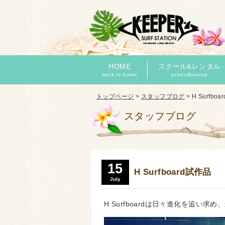
HOME
スクール&レンタル
back to home
school&rental
トップページ
>
スタッフブログ
>
H Surfbo
スタッフブログ
15
H Surfboard試作品
July
H Surfboardは日々進化を追